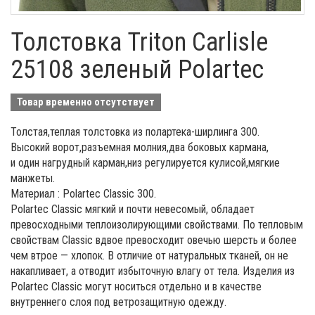
Толстовка Triton Carlisle
25108 зеленый Polartec
Товар временно отсутствует
Толстая,теплая толстовка из полартека-ширлинга 300.
Высокий ворот,разъемная молния,два боковых кармана,
и один нагрудный карман,низ регулируется кулисой,мягкие
манжеты.
Материал : Polartec Classic 300.
Polartec Classic мягкий и почти невесомый, обладает
превосходными теплоизолирующими свойствами. По тепловым
свойствам Classic вдвое превосходит овечью шерсть и более
чем втрое — хлопок. В отличие от натуральных тканей, он не
накапливает, а отводит избыточную влагу от тела. Изделия из
Polartec Classic могут носиться отдельно и в качестве
внутреннего слоя под ветрозащитную одежду.